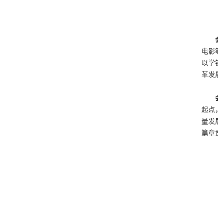
电影
以学
革发
起点
量发
篇章