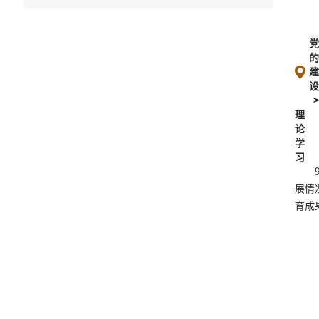
理
论
学
习
展情
育成