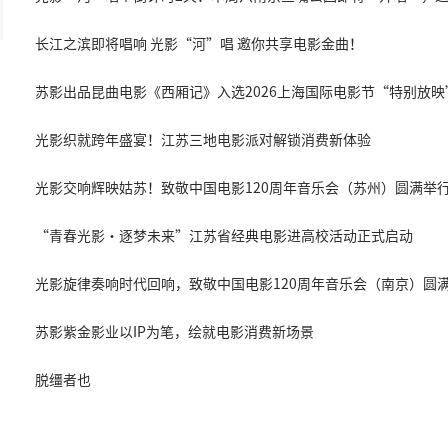
长江之滨即将唱响 光影“河”唱 邀你共享电影金曲！
苏影出品昆曲电影《西厢记》入选2026上海国际电影节“特别放映
光影织就跨年盛宴！江苏三地电影派对解锁消费新体验
光影交响辉映姑苏！致敬中国电影120周年音乐会（苏州）圆满举
“青春光影・逐梦未来”江苏省经典电影进高校活动正式启动
光影旋律奏响时代回响，致敬中国电影120周年音乐会（南京）圆
苏影紫金影业以IP为笔，绘就电影消费新场景
脱缰者也