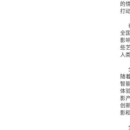
的
打
全
影
些
人类
随
智
体
影
创
影