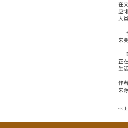
在
应
人
来
正在
生
作
来
<< 