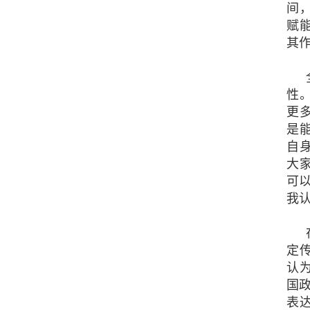
间
赋
其
性
更
是
自
大
可
我
定
认
国政
表