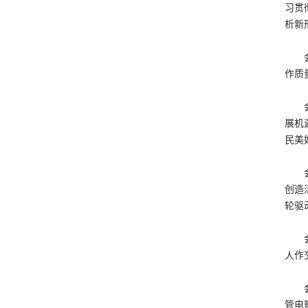
习贯
析新
作质
展机
民美
创造
轮驱
人作
管电