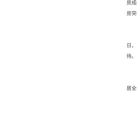
房成
房突
日，
待。
居全