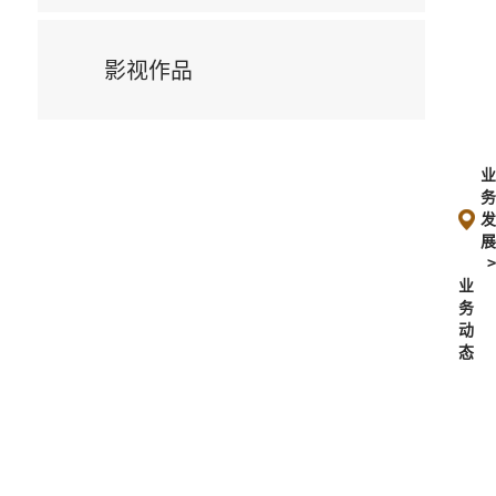
影视作品
业
务
动
态