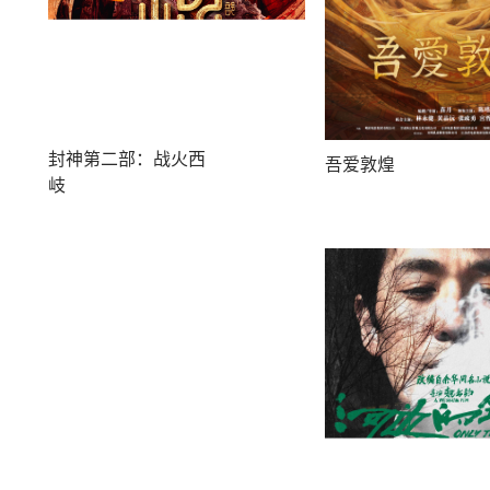
封神第二部：战火西
吾爱敦煌
岐