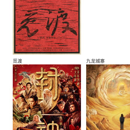
觅渡
九龙城寨