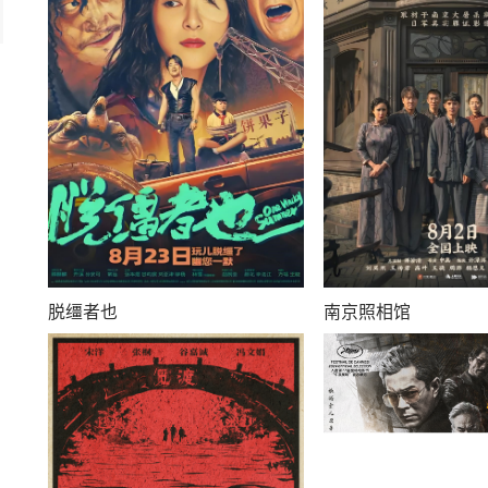
脱缰者也
南京照相馆