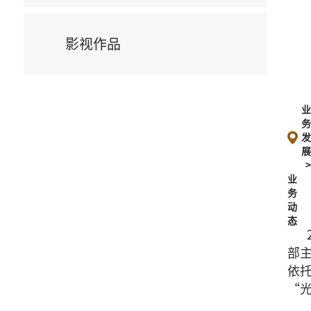
影视作品
业
务
动
态
部主
依
“